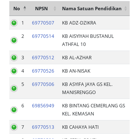
No
NPSN
Nama Satuan Pendidikan
1
69770507
KB ADZ-DZIKRA
2
69770514
KB AISYIYAH BUSTANUL
ATHFAL 10
3
69770512
KB AL-AZHAR
4
69770526
KB AN-NISAK
5
69770506
KB ASYIFA JAYA GS KEL.
MANISRENGGO
6
69856949
KB BINTANG CEMERLANG GS
KEL. KEMASAN
7
69770513
KB CAHAYA HATI