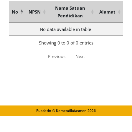
Nama Satuan
No
NPSN
Alamat
Pendidikan
No data available in table
Showing 0 to 0 of 0 entries
Previous
Next
Pusdatin © Kemendikdasmen
2026