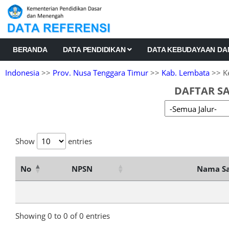
BERANDA
DATA PENDIDIKAN
DATA KEBUDAYAAN D
Indonesia
>>
Prov. Nusa Tenggara Timur
>>
Kab. Lembata
>> Ke
DAFTAR SA
Show
entries
No
NPSN
Nama Sa
Showing 0 to 0 of 0 entries