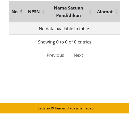
Nama Satuan
No
NPSN
Alamat
Pendidikan
No data available in table
Showing 0 to 0 of 0 entries
Previous
Next
Pusdatin © Kemendikdasmen
2026