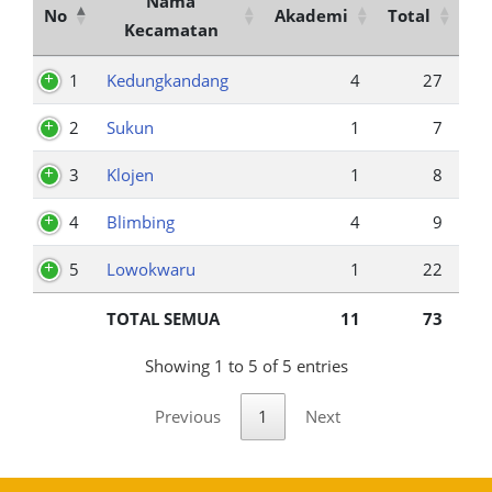
Nama
No
Akademi
Total
Kecamatan
1
Kedungkandang
4
27
2
Sukun
1
7
3
Klojen
1
8
4
Blimbing
4
9
5
Lowokwaru
1
22
TOTAL SEMUA
11
73
Showing 1 to 5 of 5 entries
Previous
1
Next