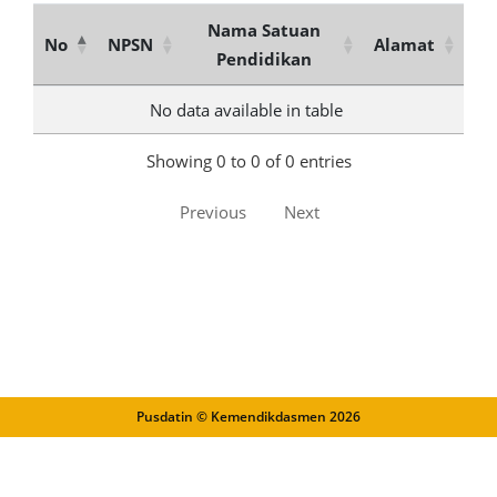
Nama Satuan
No
NPSN
Alamat
Pendidikan
No data available in table
Showing 0 to 0 of 0 entries
Previous
Next
Pusdatin © Kemendikdasmen
2026