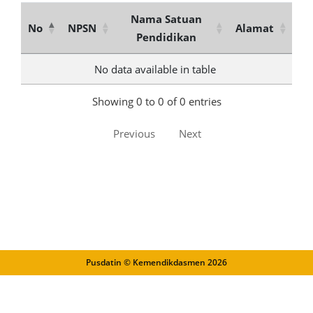
Nama Satuan
No
NPSN
Alamat
Pendidikan
No data available in table
Showing 0 to 0 of 0 entries
Previous
Next
Pusdatin © Kemendikdasmen
2026