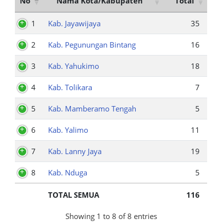
No
Nama Kota/Kabupaten
Total
1
Kab. Jayawijaya
35
2
Kab. Pegunungan Bintang
16
3
Kab. Yahukimo
18
4
Kab. Tolikara
7
5
Kab. Mamberamo Tengah
5
6
Kab. Yalimo
11
7
Kab. Lanny Jaya
19
8
Kab. Nduga
5
TOTAL SEMUA
116
Showing 1 to 8 of 8 entries