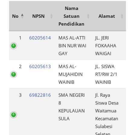
Nama
No
NPSN
Satuan
Alamat
Pendidikan
1
60205614
MAS AL-ATTI
JL. JERI
BIN NUR WAI
FOKAAHA
GAY
WAIGAI
2
60205613
MAS AL-
JL. SISWA
MUJAHIDIN
RT/RW 2/1
WAINIB
WAINIB
3
69822816
SMA NEGERI
Jl. Raya
8
Siswa Desa
KEPULAUAN
Waitamua
SULA
Kecamatan
Sulabesi
Selatan