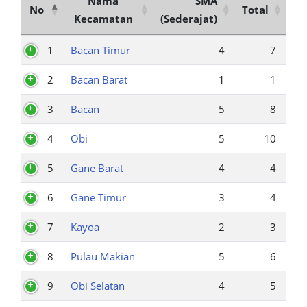
Nama
SMA
No
Total
Kecamatan
(Sederajat)
1
Bacan Timur
4
7
2
Bacan Barat
1
1
3
Bacan
5
8
4
Obi
5
10
5
Gane Barat
4
4
6
Gane Timur
3
4
7
Kayoa
2
3
8
Pulau Makian
5
6
9
Obi Selatan
4
5