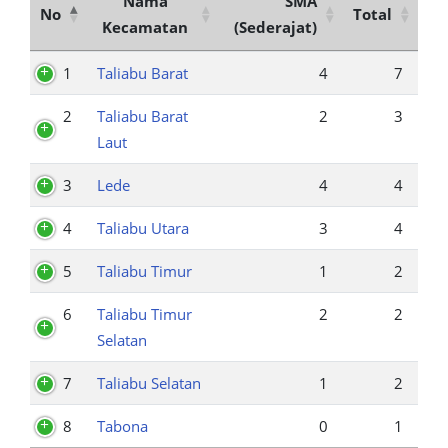
Nama
SMA
No
Total
Kecamatan
(Sederajat)
1
Taliabu Barat
4
7
2
Taliabu Barat
2
3
Laut
3
Lede
4
4
4
Taliabu Utara
3
4
5
Taliabu Timur
1
2
6
Taliabu Timur
2
2
Selatan
7
Taliabu Selatan
1
2
8
Tabona
0
1