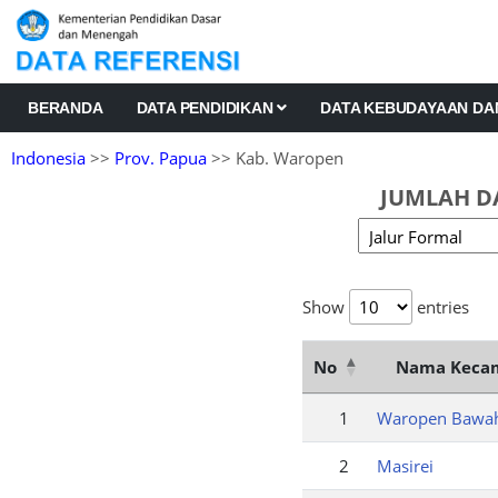
BERANDA
DATA PENDIDIKAN
DATA KEBUDAYAAN D
Indonesia
>>
Prov. Papua
>> Kab. Waropen
JUMLAH D
Show
entries
No
Nama Keca
1
Waropen Bawa
2
Masirei