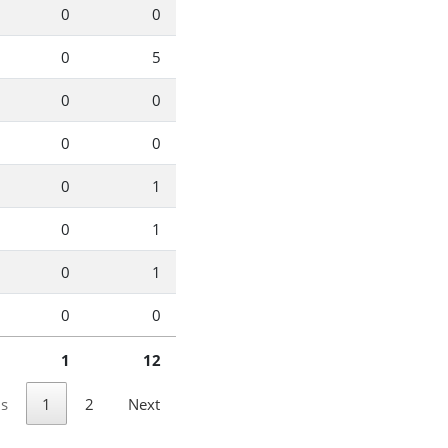
0
0
0
5
0
0
0
0
0
1
0
1
0
1
0
0
1
12
us
1
2
Next