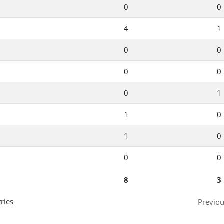
0
0
4
1
0
0
0
0
0
1
1
0
1
0
0
0
8
3
ries
Previo