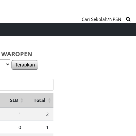
Cari Sekolah/NPSN
. WAROPEN
Terapkan
SLB
Total
1
2
0
1