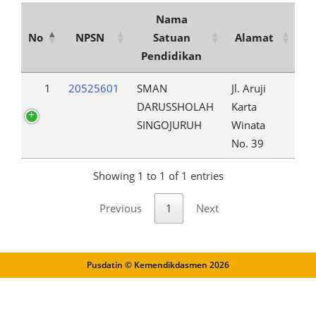
Nama
No
NPSN
Satuan
Alamat
Pendidikan
1
20525601
SMAN
Jl. Aruji
DARUSSHOLAH
Karta
SINGOJURUH
Winata
No. 39
Showing 1 to 1 of 1 entries
Previous
1
Next
Pusdatin © Kemendikdasmen
2026