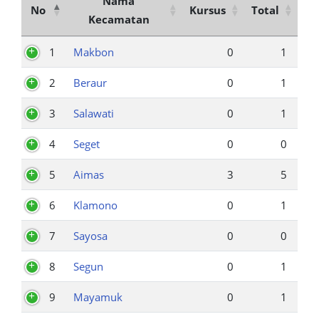
Nama
No
Kursus
Total
Kecamatan
1
Makbon
0
1
2
Beraur
0
1
3
Salawati
0
1
4
Seget
0
0
5
Aimas
3
5
6
Klamono
0
1
7
Sayosa
0
0
8
Segun
0
1
9
Mayamuk
0
1