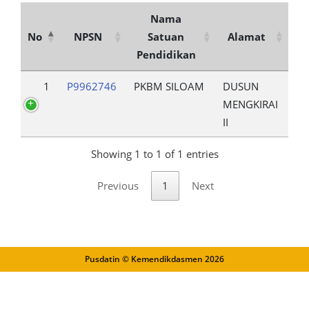
Nama
No
NPSN
Satuan
Alamat
Pendidikan
1
P9962746
PKBM SILOAM
DUSUN
MENGKIRAI
II
Showing 1 to 1 of 1 entries
Previous
1
Next
Pusdatin © Kemendikdasmen
2026