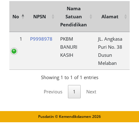
Nama
No
NPSN
Satuan
Alamat
Pendidikan
1
P9998978
PKBM
JL. Angkasa
BANURI
Puri No. 38
KASIH
Dusun
Melaban
Showing 1 to 1 of 1 entries
Previous
1
Next
Pusdatin © Kemendikdasmen
2026