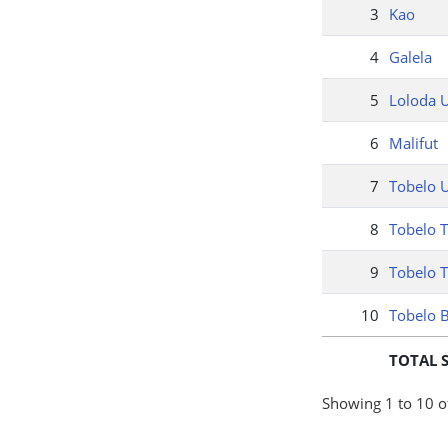
3
Kao
4
Galela
5
Loloda 
6
Malifut
7
Tobelo 
8
Tobelo 
9
Tobelo 
10
Tobelo B
TOTAL 
Showing 1 to 10 of