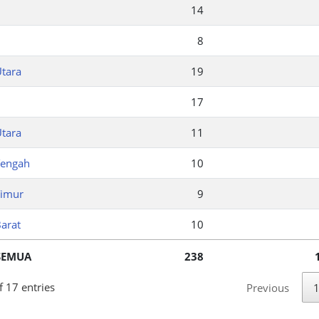
14
8
Utara
19
17
Utara
11
Tengah
10
Timur
9
arat
10
SEMUA
238
 17 entries
Previous