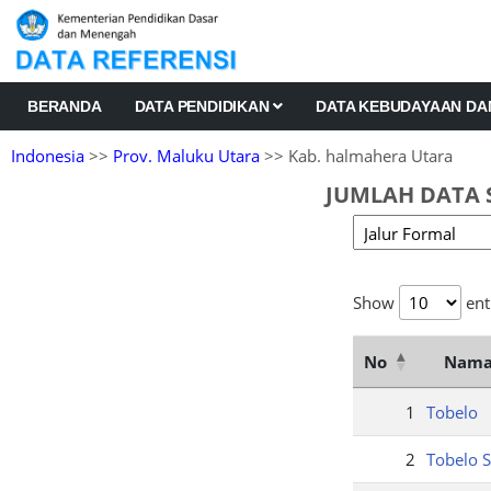
BERANDA
DATA PENDIDIKAN
DATA KEBUDAYAAN D
Indonesia
>>
Prov. Maluku Utara
>> Kab. halmahera Utara
JUMLAH DATA 
Show
ent
No
Nama
1
Tobelo
2
Tobelo S