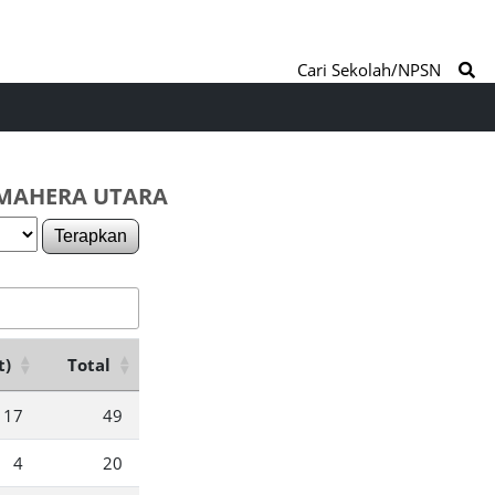
Cari Sekolah/NPSN
LMAHERA UTARA
Terapkan
t)
Total
17
49
4
20