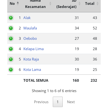
Nama
SD
No
Total
Kecamatan
(Sederajat)
1
Alak
31
43
2
Maulafa
34
52
3
Oebobo
27
48
4
Kelapa Lima
19
28
5
Kota Raja
30
36
6
Kota Lama
19
25
TOTAL SEMUA
160
232
Showing 1 to 6 of 6 entries
Previous
1
Next