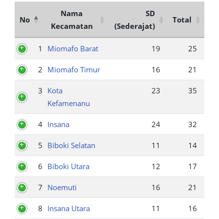
Nama
SD
No
Total
Kecamatan
(Sederajat)
1
Miomafo Barat
19
25
2
Miomafo Timur
16
21
3
Kota
23
35
Kefamenanu
4
Insana
24
32
5
Biboki Selatan
11
14
6
Biboki Utara
12
17
7
Noemuti
16
21
8
Insana Utara
11
16