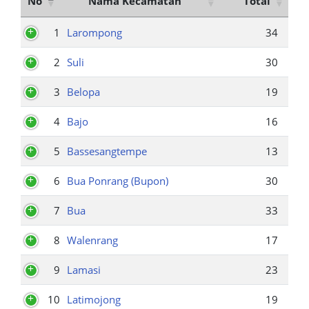
No
Nama Kecamatan
Total
1
Larompong
34
2
Suli
30
3
Belopa
19
4
Bajo
16
5
Bassesangtempe
13
6
Bua Ponrang (Bupon)
30
7
Bua
33
8
Walenrang
17
9
Lamasi
23
10
Latimojong
19