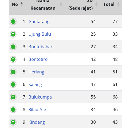
Nama
SD
No
Total
Kecamatan
(Sederajat)
1
Gantarang
54
77
2
Ujung Bulu
25
33
3
Bontobahari
27
34
4
Bontotiro
42
48
5
Herlang
41
51
6
Kajang
47
61
7
Bulukumpa
55
68
8
Rilau Ale
34
46
9
Kindang
30
43