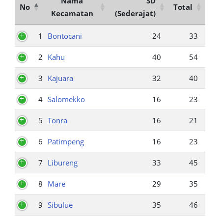
Nama
SD
No
Total
Kecamatan
(Sederajat)
1
Bontocani
24
33
2
Kahu
40
54
3
Kajuara
32
40
4
Salomekko
16
23
5
Tonra
16
21
6
Patimpeng
16
23
7
Libureng
33
45
8
Mare
29
35
9
Sibulue
35
46