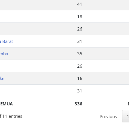
41
18
26
a Barat
31
amba
35
26
ke
16
31
SEMUA
336
 11 entries
Previous