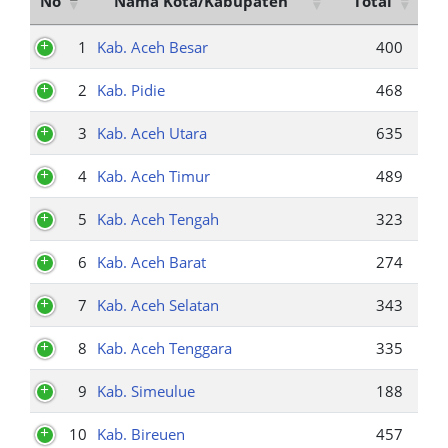
No
Nama Kota/Kabupaten
Total
1
Kab. Aceh Besar
400
2
Kab. Pidie
468
3
Kab. Aceh Utara
635
4
Kab. Aceh Timur
489
5
Kab. Aceh Tengah
323
6
Kab. Aceh Barat
274
7
Kab. Aceh Selatan
343
8
Kab. Aceh Tenggara
335
9
Kab. Simeulue
188
10
Kab. Bireuen
457