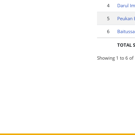
4
Darul I
5
Peukan 
6
Baituss
TOTAL 
Showing 1 to 6 of 