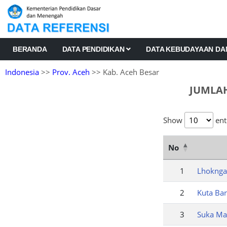
BERANDA
DATA PENDIDIKAN
DATA KEBUDAYAAN D
Indonesia
>>
Prov. Aceh
>> Kab. Aceh Besar
JUMLAH
Show
ent
No
1
Lhoknga
2
Kuta Ba
3
Suka M