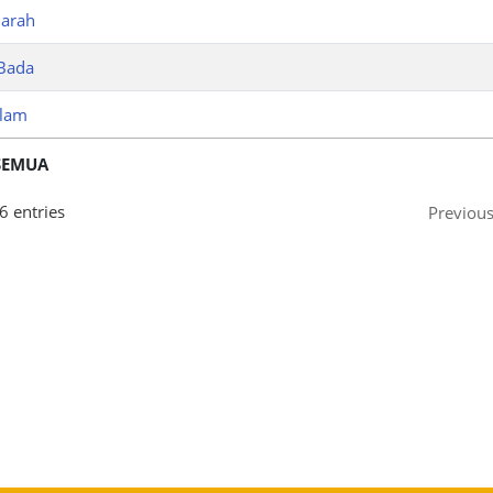
marah
Bada
alam
SEMUA
6 entries
Previou