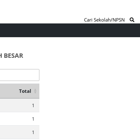
Cari Sekolah/NPSN
H BESAR
Total
1
1
1