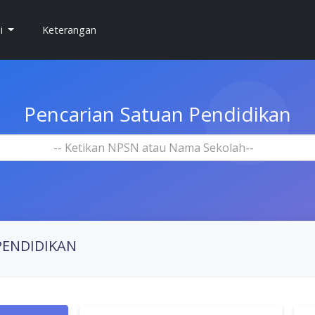
si
Keterangan
Pencarian Satuan Pendidikan
-- Ketikan NPSN atau Nama Sekolah--
PENDIDIKAN