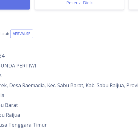
Peserta Didik
alui:
VERVALSP
64
UNDA PERTIWI
A
grek, Desa Raemadia, Kec. Sabu Barat, Kab. Sabu Raijua, Pr
ia
bu Barat
bu Raijua
usa Tenggara Timur