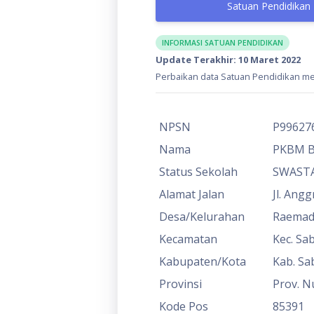
Satuan Pendidikan
INFORMASI SATUAN PENDIDIKAN
Update Terakhir: 10 Maret 2022
Perbaikan data Satuan Pendidikan mel
NPSN
P99627
Nama
PKBM B
Status Sekolah
SWAST
Alamat Jalan
Jl. Ang
Desa/Kelurahan
Raemad
Kecamatan
Kec. Sa
Kabupaten/Kota
Kab. Sa
Provinsi
Prov. N
Kode Pos
85391