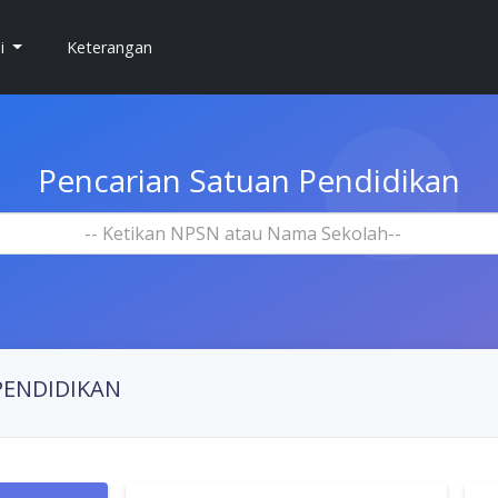
si
Keterangan
Pencarian Satuan Pendidikan
-- Ketikan NPSN atau Nama Sekolah--
PENDIDIKAN