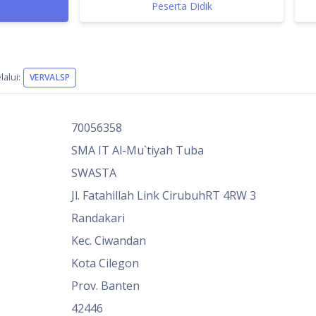
Peserta Didik
alui:
VERVALSP
70056358
SMA IT Al-Mu`tiyah Tuba
SWASTA
Jl. Fatahillah Link CirubuhRT 4RW 3
Randakari
Kec. Ciwandan
Kota Cilegon
Prov. Banten
42446