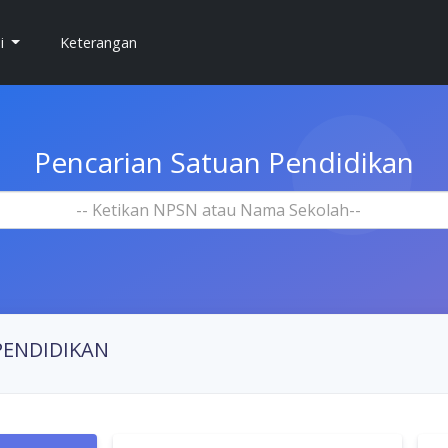
si
Keterangan
Pencarian Satuan Pendidikan
-- Ketikan NPSN atau Nama Sekolah--
PENDIDIKAN