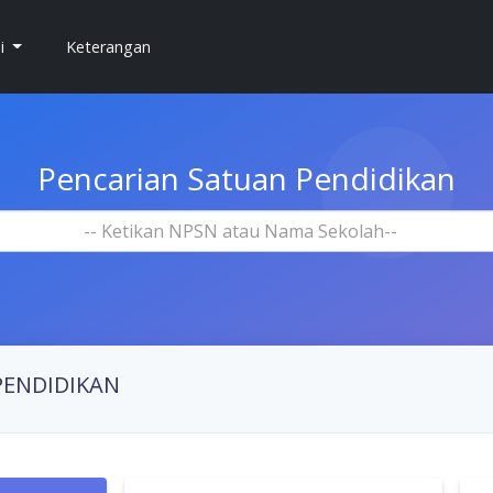
si
Keterangan
Pencarian Satuan Pendidikan
-- Ketikan NPSN atau Nama Sekolah--
PENDIDIKAN