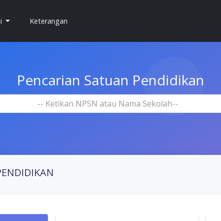
si
Keterangan
Pencarian Satuan Pendidikan
-- Ketikan NPSN atau Nama Sekolah--
PENDIDIKAN