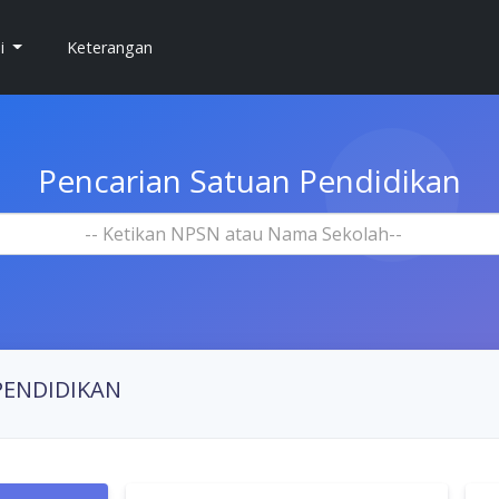
si
Keterangan
Pencarian Satuan Pendidikan
-- Ketikan NPSN atau Nama Sekolah--
PENDIDIKAN