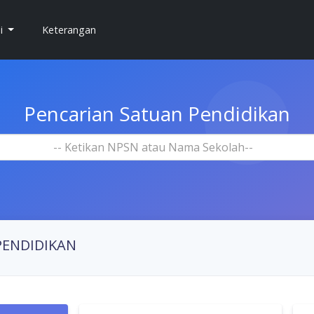
si
Keterangan
Pencarian Satuan Pendidikan
-- Ketikan NPSN atau Nama Sekolah--
PENDIDIKAN