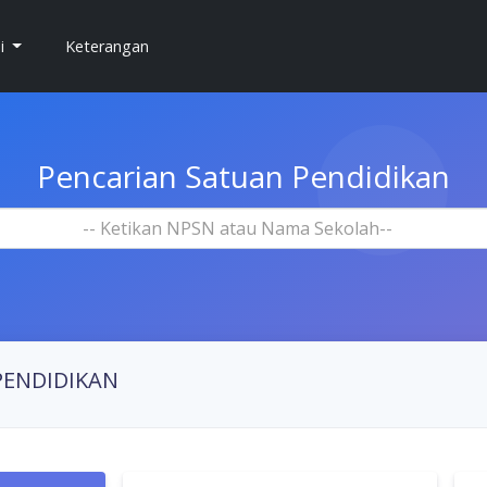
si
Keterangan
Pencarian Satuan Pendidikan
-- Ketikan NPSN atau Nama Sekolah--
PENDIDIKAN