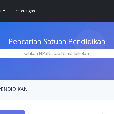
si
Keterangan
Pencarian Satuan Pendidikan
-- Ketikan NPSN atau Nama Sekolah--
PENDIDIKAN