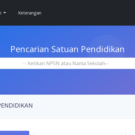
si
Keterangan
Pencarian Satuan Pendidikan
-- Ketikan NPSN atau Nama Sekolah--
PENDIDIKAN