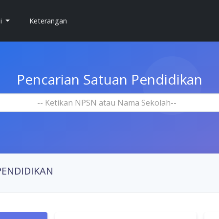
si
Keterangan
Pencarian Satuan Pendidikan
-- Ketikan NPSN atau Nama Sekolah--
PENDIDIKAN