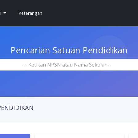
si
Keterangan
Pencarian Satuan Pendidikan
-- Ketikan NPSN atau Nama Sekolah--
PENDIDIKAN