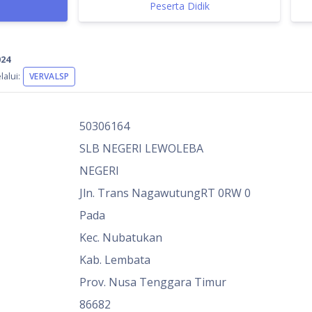
Peserta Didik
024
alui:
VERVALSP
50306164
SLB NEGERI LEWOLEBA
NEGERI
Jln. Trans NagawutungRT 0RW 0
Pada
Kec. Nubatukan
Kab. Lembata
Prov. Nusa Tenggara Timur
86682