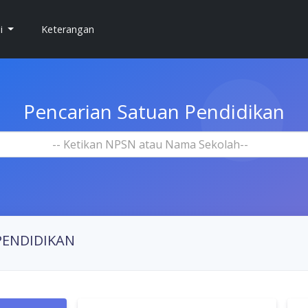
si
Keterangan
Pencarian Satuan Pendidikan
-- Ketikan NPSN atau Nama Sekolah--
PENDIDIKAN