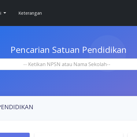
si
Keterangan
Pencarian Satuan Pendidikan
-- Ketikan NPSN atau Nama Sekolah--
PENDIDIKAN