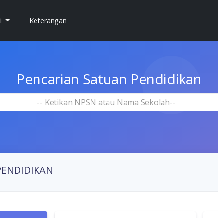
si
Keterangan
Pencarian Satuan Pendidikan
-- Ketikan NPSN atau Nama Sekolah--
PENDIDIKAN