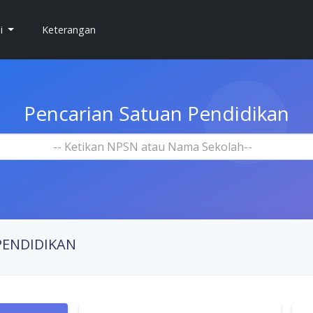
si
Keterangan
Pencarian Satuan Pendidikan
-- Ketikan NPSN atau Nama Sekolah--
PENDIDIKAN