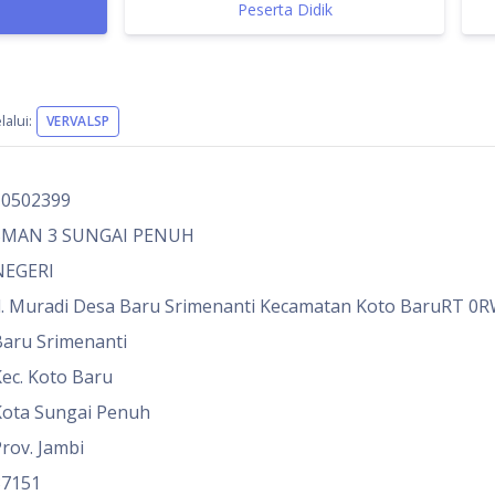
Peserta Didik
alui:
VERVALSP
10502399
SMAN 3 SUNGAI PENUH
NEGERI
l. Muradi Desa Baru Srimenanti Kecamatan Koto BaruRT 0R
aru Srimenanti
ec. Koto Baru
Kota Sungai Penuh
rov. Jambi
37151