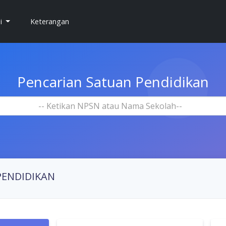
si
Keterangan
Pencarian Satuan Pendidikan
-- Ketikan NPSN atau Nama Sekolah--
PENDIDIKAN