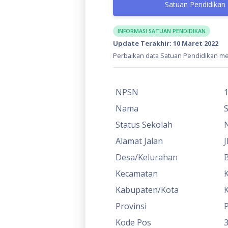
Satuan Pendidikan
INFORMASI SATUAN PENDIDIKAN
Update Terakhir: 10 Maret 2022
Perbaikan data Satuan Pendidikan mel
NPSN
Nama
Status Sekolah
Alamat Jalan
J
Desa/Kelurahan
B
Kecamatan
K
Kabupaten/Kota
Provinsi
P
Kode Pos