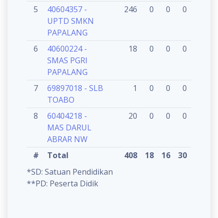
5
40604357 -
246
0
0
0
0
UPTD SMKN
PAPALANG
6
40600224 -
18
0
0
0
0
SMAS PGRI
PAPALANG
7
69897018 - SLB
1
0
0
0
0
TOABO
8
60404218 -
20
0
0
0
0
2
MAS DARUL
ABRAR NW
#
Total
408
18
16
30
15
15
*SD: Satuan Pendidikan
**PD: Peserta Didik