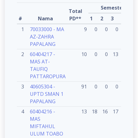
Semester
Total
#
Nama
PD**
1
2
3
4
5
1
70033000 - MA
9
0
0
0
0
1
AZ-ZAHRA
PAPALANG
2
60404217 -
10
0
0
13
0
1
MAS AT-
TAUFIQ
PATTAROPURA
3
40605304 -
91
0
0
0
0
9
UPTD SMAN 1
PAPALANG
4
60404216 -
13
18
16
17
15
1
MAS
MIFTAHUL
ULUM TOABO