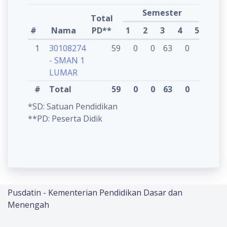
Semester
Total
Ket
#
Nama
PD**
1
2
3
4
5
5
1
30108274
59
0
0
63
0
0
- SMAN 1
L
LUMAR
#
Total
59
0
0
63
0
0
*SD: Satuan Pendidikan
**PD: Peserta Didik
Pusdatin - Kementerian Pendidikan Dasar dan
Menengah