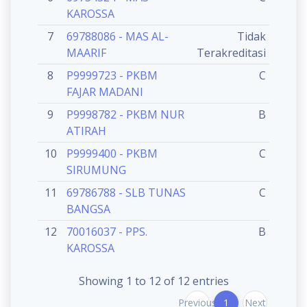
KAROSSA
7
69788086 - MAS AL-
Tidak
MAARIF
Terakreditasi
8
P9999723 - PKBM
C
FAJAR MADANI
9
P9998782 - PKBM NUR
B
ATIRAH
10
P9999400 - PKBM
C
SIRUMUNG
11
69786788 - SLB TUNAS
C
BANGSA
12
70016037 - PPS.
B
KAROSSA
Showing 1 to 12 of 12 entries
Previous
1
Next