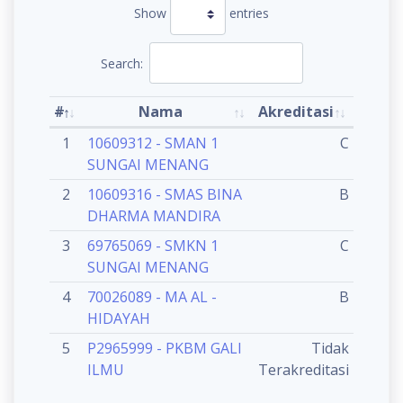
Show
entries
Search:
#
Nama
Akreditasi
1
10609312 - SMAN 1
C
SUNGAI MENANG
2
10609316 - SMAS BINA
B
DHARMA MANDIRA
3
69765069 - SMKN 1
C
SUNGAI MENANG
4
70026089 - MA AL -
B
HIDAYAH
5
P2965999 - PKBM GALI
Tidak
ILMU
Terakreditasi