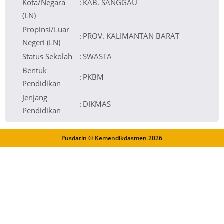
Kota/Negara
:
KAB. SANGGAU
(LN)
Propinsi/Luar
:
PROV. KALIMANTAN BARAT
Negeri (LN)
Status Sekolah
:
SWASTA
Bentuk
:
PKBM
Pendidikan
Jenjang
:
DIKMAS
Pendidikan
Program /
:
-
Layanan
Pusdatin © Kemendikdasmen
2026