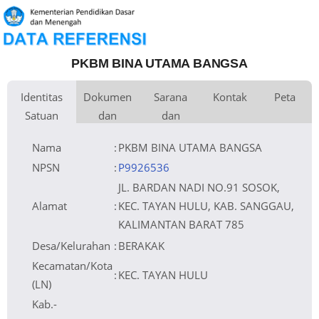
PKBM BINA UTAMA BANGSA
Identitas
Dokumen
Sarana
Kontak
Peta
Satuan
dan
dan
Kementerian
Luas Tanah
Fax
4.000 m
Kementerian Pendidikan Dasar
+
Pembina
Pendidikan
dan Menengah
Perijinan
Prasarana
Akses Internet
Telepon
1.
−
Yayasan LPSDM Bina Utama
Email
pkbmbinautamabangsa@gmail.com
2.
Naungan
Bangsa
Sumber Listrik
Website
NPYP
AH5118
Operator
No. SK. Pendirian
Nomor 15 Tahun 2010
Tanggal SK.
28-01-2010
Pendirian
Nama
:
PKBM BINA UTAMA BANGSA
Nomor SK
Nomor 15 Tahun 2010
Operasional
Tanggal SK
28-01-2010
Operasional
Leaflet
| © OpenStreetMap
File SK
Lihat SK Operasional
Operasional ()
Tanggal Upload
15-02-2023 01:52:53
SK Op.
Akreditasi
NPSN
:
P9926536
JL. BARDAN NADI NO.91 SOSOK,
Alamat
:
KEC. TAYAN HULU, KAB. SANGGAU,
KALIMANTAN BARAT 785
Desa/Kelurahan
:
BERAKAK
Kecamatan/Kota
:
KEC. TAYAN HULU
(LN)
Kab.-