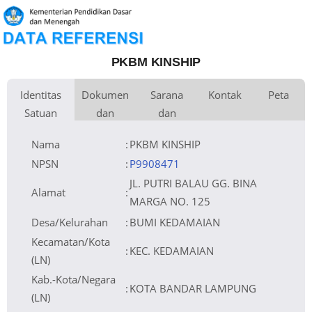
PKBM KINSHIP
Identitas
Dokumen
Sarana
Kontak
Peta
Satuan
dan
dan
Kementerian
Luas Tanah
Fax
121 m
Kementerian Pendidikan Dasar
+
Pembina
Pendidikan
dan Menengah
Perijinan
Prasarana
Akses Internet
Telepon
1. Fibre Optic
−
Naungan
Lainnya
Email
parlina01@gmail.com
2. Broadband
NPYP
AZ4282
Sumber Listrik
Website
http://pkbmkinship.blogspot.com
PLN
No. SK. Pendirian
No. 229
Operator
Tanggal SK.
28-01-2015
Pendirian
Nomor SK
421.9/1837/III.01/2025
Nama
:
PKBM KINSHIP
Operasional
Tanggal SK
13-03-2017
Operasional
File SK
Leaflet
| © OpenStreetMap
Lihat SK Operasional
Operasional ()
Tanggal Upload
23-08-2025 14:57:52
SK Op.
Akreditasi
NPSN
:
P9908471
JL. PUTRI BALAU GG. BINA
Alamat
:
MARGA NO. 125
Desa/Kelurahan
:
BUMI KEDAMAIAN
Kecamatan/Kota
:
KEC. KEDAMAIAN
(LN)
Kab.-Kota/Negara
:
KOTA BANDAR LAMPUNG
(LN)