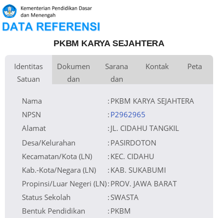
PKBM KARYA SEJAHTERA
Identitas
Dokumen
Sarana
Kontak
Peta
Satuan
dan
dan
Kementerian
Luas Tanah
Fax
72 m
Kementerian Pendidikan Dasar
+
Pembina
Pendidikan
dan Menengah
Perijinan
Prasarana
Akses Internet
Telepon
1.
−
Naungan
Email
pkbmkaryasejahtera5@gmail.com
2.
NPYP
Sumber Listrik
Website
No. SK. Pendirian
421.10/861/PNF/2013
Operator
Tanggal SK.
19-02-2013
Pendirian
Nomor SK
PM.05.01/2598/DPMPTSP/2025
Nama
:
PKBM KARYA SEJAHTERA
Operasional
Tanggal SK
23-09-2025
Operasional
File SK
Leaflet
| © OpenStreetMap
Lihat SK Operasional
Operasional ()
Tanggal Upload
20-04-2026 09:23:55
SK Op.
Akreditasi
NPSN
:
P2962965
Alamat
:
JL. CIDAHU TANGKIL
Desa/Kelurahan
:
PASIRDOTON
Kecamatan/Kota (LN)
:
KEC. CIDAHU
Kab.-Kota/Negara (LN)
:
KAB. SUKABUMI
Propinsi/Luar Negeri (LN)
:
PROV. JAWA BARAT
Status Sekolah
:
SWASTA
Bentuk Pendidikan
:
PKBM