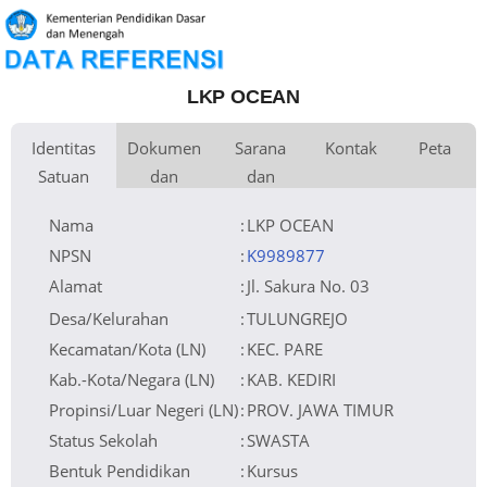
LKP OCEAN
Identitas
Dokumen
Sarana
Kontak
Peta
Satuan
dan
dan
Kementerian
Luas Tanah
Fax
1.000 m
Kementerian Pendidikan Dasar
+
Pembina
Pendidikan
dan Menengah
Perijinan
Prasarana
Akses Internet
Telepon
1.
−
Naungan
Lainnya
Email
2.
NPYP
Sumber Listrik
Website
No. SK. Pendirian
421.9/625/418.47/2015
Operator
Tanggal SK.
02-11-2015
Pendirian
Nomor SK
421.9/625/418.47/2015
Nama
:
LKP OCEAN
Operasional
Tanggal SK
02-11-2015
Operasional
File SK
Leaflet
| © OpenStreetMap
Lihat SK Operasional
Operasional ()
Tanggal Upload
05-11-2019 08:29:43
SK Op.
Akreditasi
NPSN
:
K9989877
Alamat
:
Jl. Sakura No. 03
Desa/Kelurahan
:
TULUNGREJO
Kecamatan/Kota (LN)
:
KEC. PARE
Kab.-Kota/Negara (LN)
:
KAB. KEDIRI
Propinsi/Luar Negeri (LN)
:
PROV. JAWA TIMUR
Status Sekolah
:
SWASTA
Bentuk Pendidikan
:
Kursus